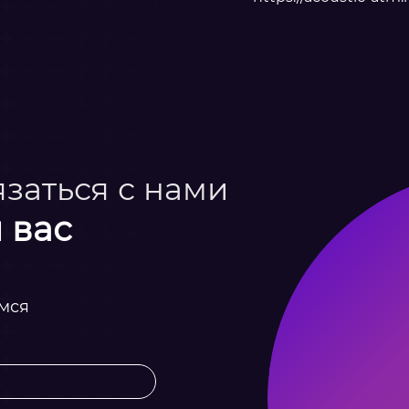
язаться с нами
 вас
емся