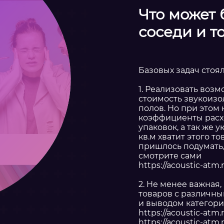
Что может 
соседи и т
Базовых задач стоял
1. Реализовать воз
стоимость звукоизо
полов. Но при этом
коэффициенты расхо
упаковок, а так же 
кв.м хватит этого т
пришлось подумать, 
смотрите сами
https://acoustic-atm
2. Не менее важная,
товаров с различны
и выводом категор
https://acoustic-atm.
https://acoustic-atm.