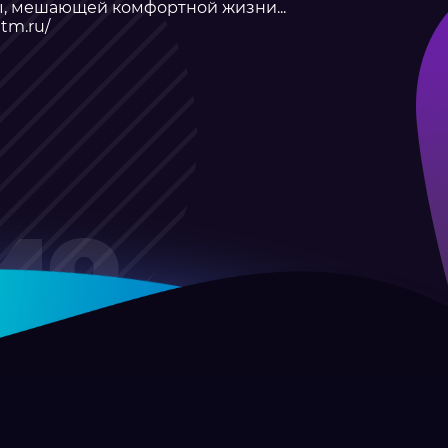
ы, мешающей комфортной жизни...
tm.ru/
ио
соц.сети