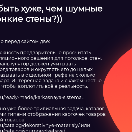
быть хуже, чем шумные
онкие стены?))
о перед сайтом две:
можность предварительно просчитать
ляционного решения для потолков, стен,
 калькулятор должен учитывать
да товаров и округлять его до целых
указывать в отдельной графе на сколько
овара. Интересная задача и скажем честно
чтобы воплотить всё в реальность,
.ru/ready-made/karkasnaya-sistema..
 но уже более тривиальная задача, каталог
ми типами отображения карточек товаров
ий товаров
ru/catalog/dekorativnye-materialy/
или
ru/catalog/shumoizolyatsiya/