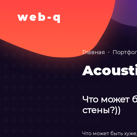
w
e
b
-
q
Главная
Портфо
Acoust
Что может 
стены?))
Что может быть хуже